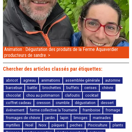
Animation : Dégustation des produits de la Ferme Aquaverdier
producteurs de sandre. >
Chercher des articles classés par étiquettes:
abricot
agneau
animations
assemblée générale
automne
barcebue
battle
brochettes
buffets
cerises
chèvre
chocolat
chou au potimarron
clafoutis
cocktail
coffret cadeau
cresson
crumble
dégustation
dessert
événement
ferme collective la Tournerie
framboise
fromage
fromages de chèvre
jardin
lapin
limoges
marinades
myrtilles
Noël
Noix
pâques
peches
Pisciculture
plants