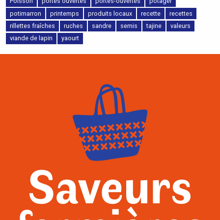
Poisson
portes ouvertes
portes-ouvertes
potager
potimarron
printemps
produits locaux
recette
recettes
rillettes fraîches
ruches
sandre
semis
tajine
valeurs
viande de lapin
yaourt