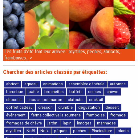
Les fruits d’été font leur arrivée : myrtilles, pêches, abricots,
framboises… >
Chercher des articles classés par étiquettes:
abricot
agneau
animations
assemblée générale
automne
barcebue
battle
brochettes
buffets
cerises
chèvre
chocolat
chou au potimarron
clafoutis
cocktail
coffret cadeau
cresson
crumble
dégustation
dessert
événement
ferme collective la Tournerie
framboise
fromage
fromages de chèvre
jardin
lapin
limoges
marinades
myrtilles
Noël
Noix
pâques
peches
Pisciculture
plants