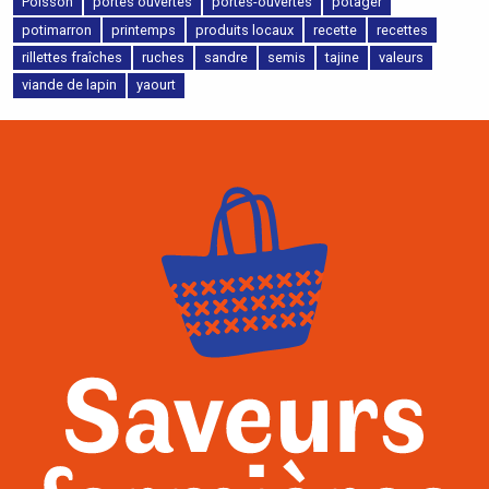
Poisson
portes ouvertes
portes-ouvertes
potager
potimarron
printemps
produits locaux
recette
recettes
rillettes fraîches
ruches
sandre
semis
tajine
valeurs
viande de lapin
yaourt