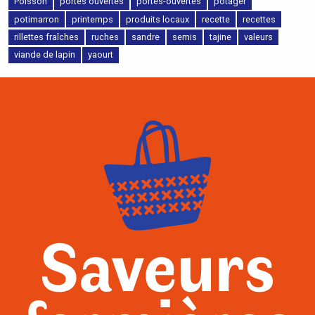
Poisson
portes ouvertes
portes-ouvertes
potager
potimarron
printemps
produits locaux
recette
recettes
rillettes fraîches
ruches
sandre
semis
tajine
valeurs
viande de lapin
yaourt