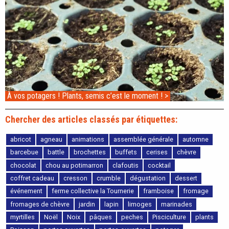
À vos potagers ! Plants, semis c’est le moment ! >
Chercher des articles classés par étiquettes:
abricot
agneau
animations
assemblée générale
automne
barcebue
battle
brochettes
buffets
cerises
chèvre
chocolat
chou au potimarron
clafoutis
cocktail
coffret cadeau
cresson
crumble
dégustation
dessert
événement
ferme collective la Tournerie
framboise
fromage
fromages de chèvre
jardin
lapin
limoges
marinades
myrtilles
Noël
Noix
pâques
peches
Pisciculture
plants