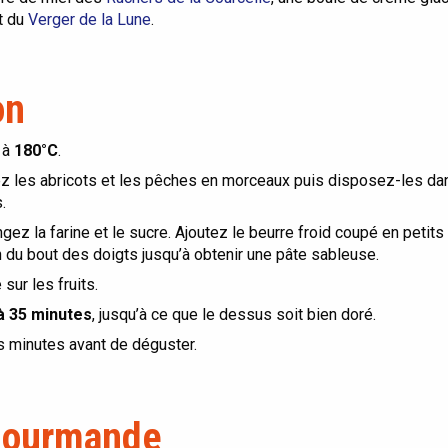
t du
Verger de la Lune
.
on
 à
180°C
.
ez les abricots et les pêches en morceaux puis disposez-les dans
.
gez la farine et le sucre. Ajoutez le beurre froid coupé en petit
on du bout des doigts jusqu’à obtenir une pâte sableuse.
sur les fruits.
à 35 minutes
, jusqu’à ce que le dessus soit bien doré.
s minutes avant de déguster.
 gourmande