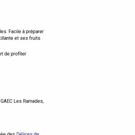
les. Facile à préparer
llante et ses fruits
t de profiter
du GAEC Les Ramades,
acée des
Délices de