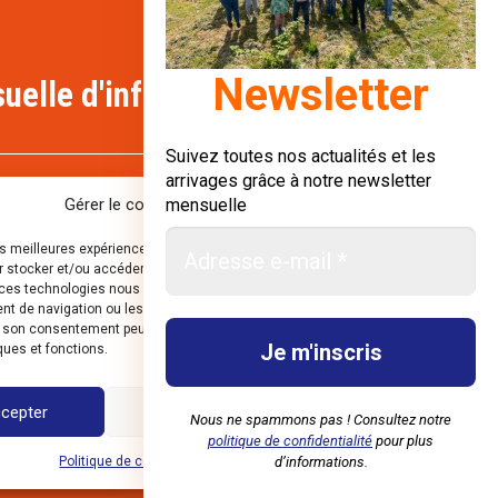
Newsletter
uelle d'informations :
Suivez toutes nos actualités et les
arrivages grâce à notre newsletter
Gérer le consentement aux cookies
mensuelle
les meilleures expériences, nous utilisons des technologies telles que les
 stocker et/ou accéder aux informations des appareils. Le fait de
ces technologies nous permettra de traiter des données telles que le
 de navigation ou les ID uniques sur ce site. Le fait de ne pas consentir
r son consentement peut avoir un effet négatif sur certaines
ques et fonctions.
mières
cepter
Refuser
Voir les préférences
Nous ne spammons pas ! Consultez notre
politique de confidentialité
pour plus
Politique de confidentialité
Mentions légales
d’informations.