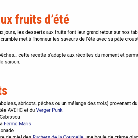
x fruits d’été
x jours, les desserts aux fruits font leur grand retour sur nos tab
e crumble met à l’honneur les saveurs de l’été avec sa pâte crousti
pêches… cette recette s’adapte aux récoltes du moment et perme
de saison.
ts
amboises, abricots, pêches ou un mélange des trois) provenant 
ptée AVEHC et du
Verger Punk
.
 Gabissou
la
Ferme Maris
sonade
lère de miel des
Ruchers de la Courcelle
, une boule de crème gl