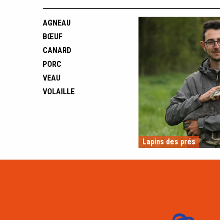
AGNEAU
BŒUF
CANARD
PORC
VEAU
VOLAILLE
Lapins des prés