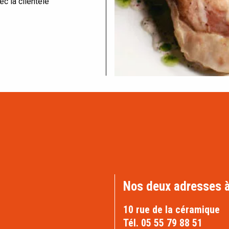
ec la clientèle
Nos deux adresses à
10 rue de la céramique
Tél. 05 55 79 88 51