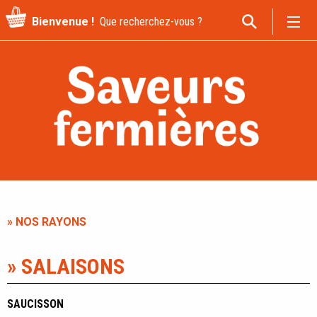
Recherche
Bienvenue !
pour
:
» NOS RAYONS
» SALAISONS
SAUCISSON