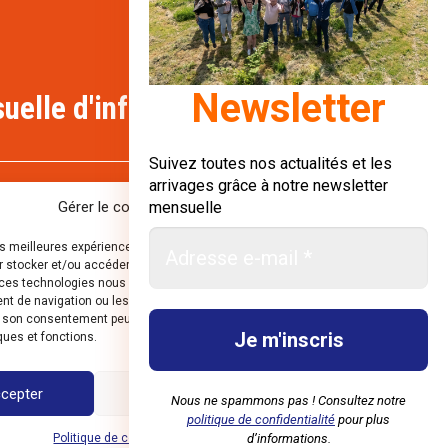
Newsletter
uelle d'informations :
Suivez toutes nos actualités et les
arrivages grâce à notre newsletter
Gérer le consentement aux cookies
mensuelle
les meilleures expériences, nous utilisons des technologies telles que les
 stocker et/ou accéder aux informations des appareils. Le fait de
ces technologies nous permettra de traiter des données telles que le
 de navigation ou les ID uniques sur ce site. Le fait de ne pas consentir
r son consentement peut avoir un effet négatif sur certaines
ques et fonctions.
mières
cepter
Refuser
Voir les préférences
Nous ne spammons pas ! Consultez notre
politique de confidentialité
pour plus
Politique de confidentialité
Mentions légales
d’informations.