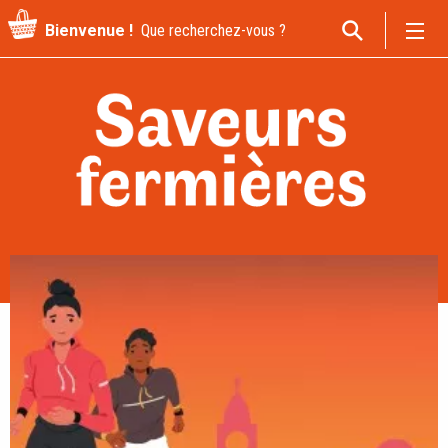
Recherche
Bienvenue !
pour
: