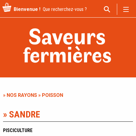
Recherche
Bienvenue !
pour
:
» NOS RAYONS
» POISSON
» SANDRE
PISCICULTURE