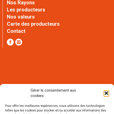
Nos Rayons
Les producteurs
Nos valeurs
Carte des producteurs
Contact
Gérer le consentement aux
cookies
Rejoignez notre communauté et
recevez notre lettre mensuelle
Pour offrir les meilleures expériences, nous utilisons des technologies
d'informations :
telles que les cookies pour stocker et/ou accéder aux informations des