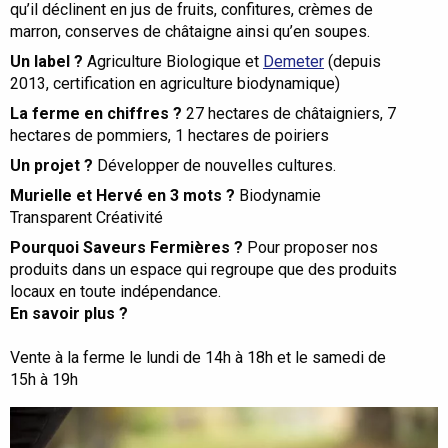
qu’il déclinent en jus de fruits, confitures, crèmes de
marron, conserves de châtaigne ainsi qu’en soupes.
Un label ?
Agriculture Biologique et
Demeter
(depuis
2013, certification en agriculture biodynamique)
La ferme en chiffres ?
27 hectares de châtaigniers, 7
hectares de pommiers, 1 hectares de poiriers
Un projet ?
Développer de nouvelles cultures.
Murielle et Hervé en 3 mots ?
Biodynamie
Transparent Créativité
Pourquoi Saveurs Fermières ?
Pour proposer nos
produits dans un espace qui regroupe que des produits
locaux en toute indépendance.
En savoir plus ?
Site web du GAEC de Quinsac
Page Instagram des Vergers de Quinsac
Vente à la ferme le lundi de 14h à 18h et le samedi de
15h à 19h