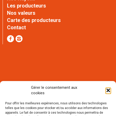
Les producteurs
Nos valeurs
Carte des producteurs
Contact
Gérer le consentement aux
cookies
Rejoignez notre communauté et
recevez notre lettre mensuelle
Pour offrir les meilleures expériences, nous utilisons des technologies
d'informations :
telles que les cookies pour stocker et/ou accéder aux informations des
appareils. Le fait de consentir à ces technologies nous permettra de