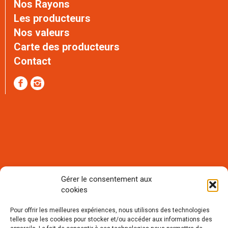
Nos Rayons
Les producteurs
Nos valeurs
Carte des producteurs
Contact
Gérer le consentement aux
cookies
Rejoignez notre communauté et
recevez notre lettre mensuelle
Pour offrir les meilleures expériences, nous utilisons des technologies
d'informations :
telles que les cookies pour stocker et/ou accéder aux informations des