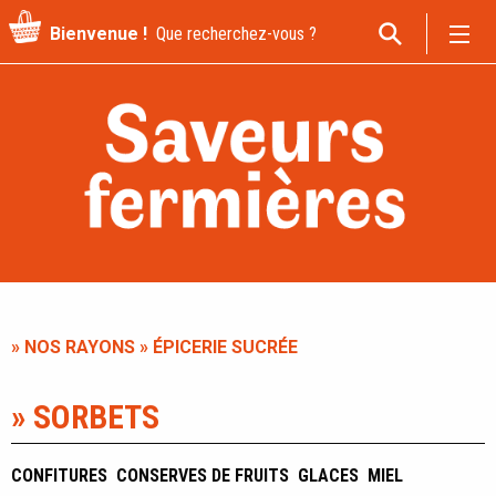
Recherche
Bienvenue !
pour
:
» NOS RAYONS
» ÉPICERIE SUCRÉE
» SORBETS
CONFITURES
CONSERVES DE FRUITS
GLACES
MIEL